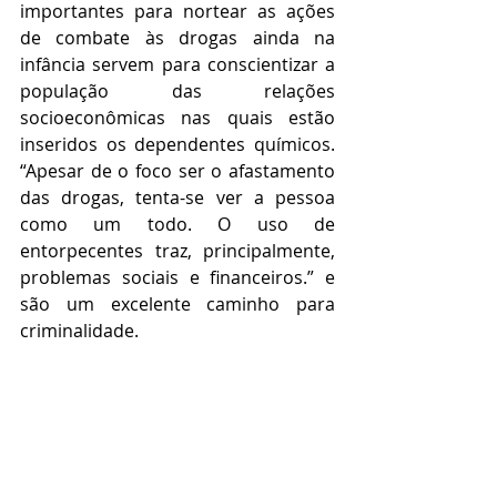
importantes para nortear as ações 
de combate às drogas ainda na 
infância servem para conscientizar a 
população das relações 
socioeconômicas nas quais estão 
inseridos os dependentes químicos. 
“Apesar de o foco ser o afastamento 
das drogas, tenta-se ver a pessoa 
como um todo. O uso de 
entorpecentes traz, principalmente, 
problemas sociais e financeiros.” e 
são um excelente caminho para 
criminalidade. 
VISITE O PROJETO NA ÍNTEGRA 
ACESSANDO O LINK A SEGUIR:
https://www.socialcarceraria.org.br/v