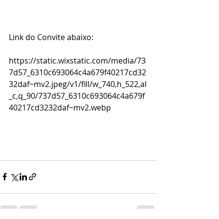
Link do Convite abaixo:
https://static.wixstatic.com/media/73
7d57_6310c693064c4a679f40217cd32
32daf~mv2.jpeg/v1/fill/w_740,h_522,al
_c,q_90/737d57_6310c693064c4a679f
40217cd3232daf~mv2.webp