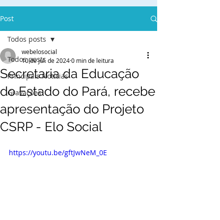
Post
Todos posts
webelosocial
Todos posts
10 de jul. de 2024
0 min de leitura
Secretaria da Educação
Principais Notícias
do Estado do Pará, recebe
Gravações
apresentação do Projeto
CSRP - Elo Social
https://youtu.be/gftJwNeM_0E