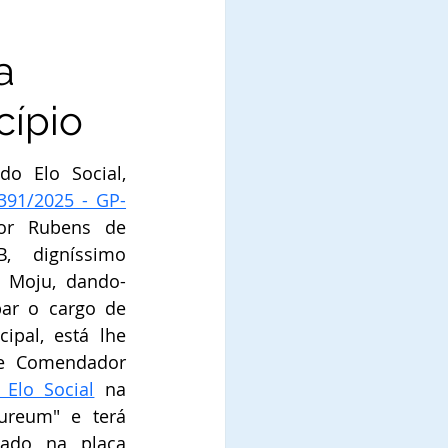
a
cípio
o Elo Social, 
 391/2025 - GP-
or 
Rubens de 
 digníssimo  
e Moju, 
dando-
ar o cargo de 
ipal, está lhe 
e Comendador 
Elo Social
 na 
ureum" e terá 
ado na placa 