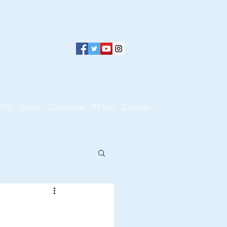
S10
Social
Comissões
TV Elo
Contato