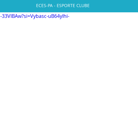
ECES-PA - ESPORTE CLUBE
-33VIBAw?si=Vybasc-uB64yIhi-