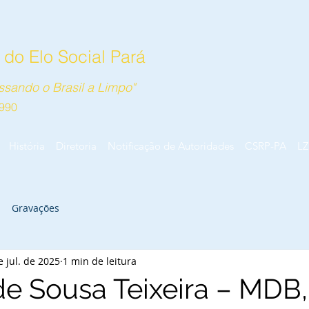
do Elo Social Pará
sando o Brasil a Limpo"
990
História
Diretoria
Notificação de Autoridades
CSRP-PA
LZ
Gravações
e jul. de 2025
1 min de leitura
e Sousa Teixeira – MDB,