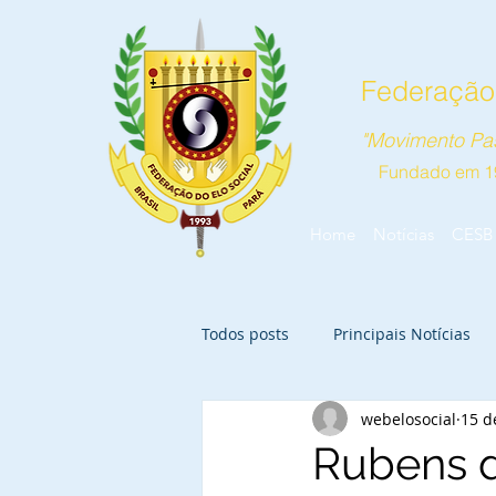
Federação 
"Movimento Pas
Fundado em 1
Home
Notícias
CESB
Todos posts
Principais Notícias
webelosocial
15 d
Rubens d