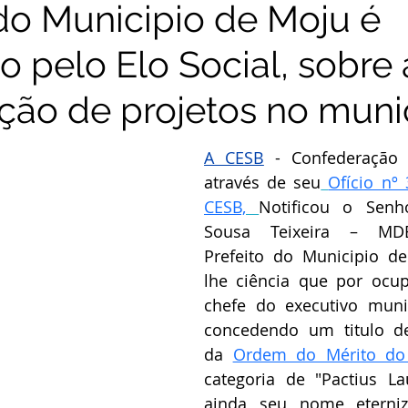
 do Municipio de Moju é
o pelo Elo Social, sobre 
ção de projetos no muni
A CESB
 - Confederação d
através de seu
Ofício nº
CESB,
Notificou o Senh
Sousa Teixeira – MDB,
Prefeito do Municipio d
lhe ciência que por ocup
chefe do executivo munic
concedendo um titulo d
da 
Ordem do Mérito do 
categoria de "
Pactius La
ainda seu nome eterniz