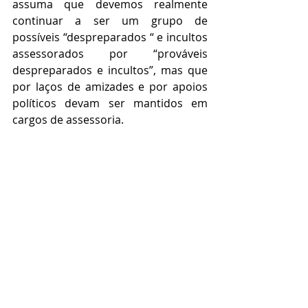
assuma que devemos realmente 
continuar a ser um grupo de 
possíveis “despreparados “ e incultos 
assessorados por “prováveis 
despreparados e incultos”, mas que 
por laços de amizades e por apoios 
políticos devam ser mantidos em 
cargos de assessoria.
Saiba mais sobre a Sugestão 
legislativa nº 45/19, acessando o link 
a seguir e acompanhando o 
andamento da mesma diretamente 
no site da Câmara dos Deputados, 
podendo até se cadastrar para se 
manter informado, clicando no link a 
seguir:
https://www.camara.leg.br/proposico