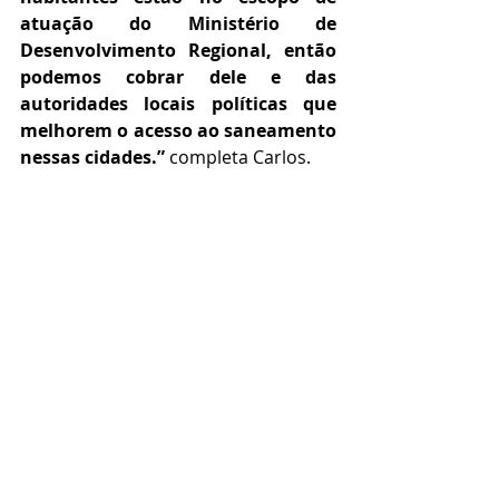
atuação do Ministério de 
Desenvolvimento Regional, então 
podemos cobrar dele e das 
autoridades locais políticas que 
melhorem o acesso ao saneamento 
nessas cidades.” 
completa Carlos.
Um dos consultores do Painel 
Saneamento Brasil, o Prof. Fernando 
Garcia de Freitas, da consultoria EX 