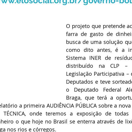
ww.elosocial.org.br/governo-bo
O projeto que pretende a
farra de gasto de dinhei
busca de uma solução que 
como dito antes, é a im
Sistema INER de resíduos
distribuído na CLP – 
Legislação Participativa –
Deputados e teve sortead
o Deputado Federal Ale
Braga, que terá a oportu
latório a primeira AUDIÊNCIA PÚBLICA sobre a nova l
te TÉCNICA, onde teremos a exposição de todas 
eiro o que hoje no Brasil se enterra através de lixõ
oga nos rios e córregos.