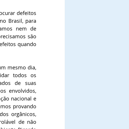
curar defeitos 
o Brasil, para 
samos nem de 
recisamos são 
feitos quando 
 um mesmo dia, 
dar todos os 
ados de suas 
s envolvidos, 
ção nacional e 
emos provando 
os orgânicos, 
olável de não 