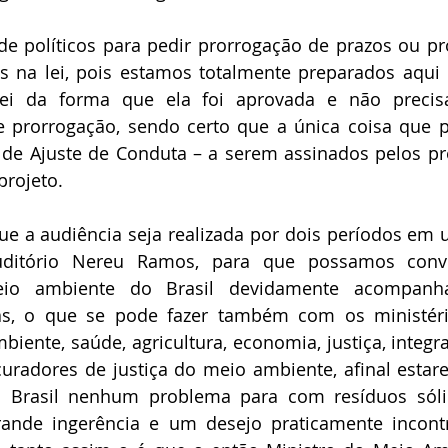
e políticos para pedir prorrogação de prazos ou pro
 na lei, pois estamos totalmente preparados aqui n
lei da forma que ela foi aprovada e não preci
 prorrogação, sendo certo que a única coisa que p
de Ajuste de Conduta – a serem assinados pelos pre
projeto.
ue a audiência seja realizada por dois períodos em
uditório Nereu Ramos, para que possamos convi
eio ambiente do Brasil devidamente acompanh
cas, o que se pode fazer também com os ministério
ente, saúde, agricultura, economia, justiça, integra
radores de justiça do meio ambiente, afinal estar
Brasil nenhum problema para com resíduos sólid
nde ingerência e um desejo praticamente incontr