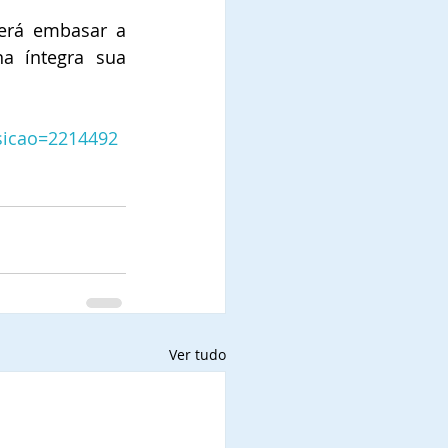
erá embasar a 
a íntegra sua 
sicao=2214492
Ver tudo