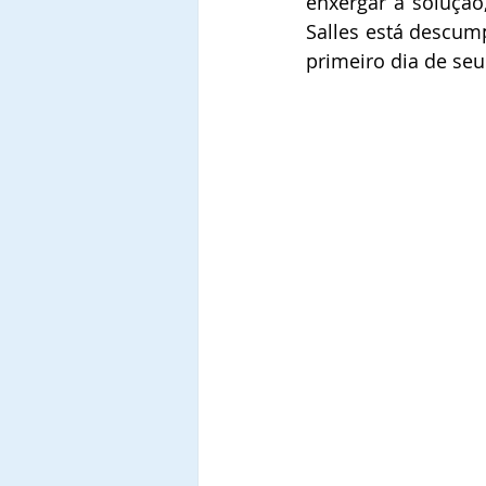
enxergar a solução
Salles está descum
primeiro dia de se