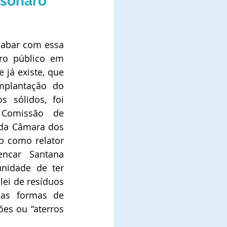
lsonaro
cabar com essa 
ro público em 
já existe, que 
plantação do 
 sólidos, foi 
Comissão de 
 da Câmara dos 
o como relator 
ncar Santana 
nidade de ter 
ei de resíduos 
as formas de 
es ou “aterros 