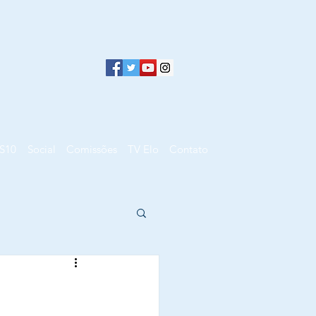
S10
Social
Comissões
TV Elo
Contato