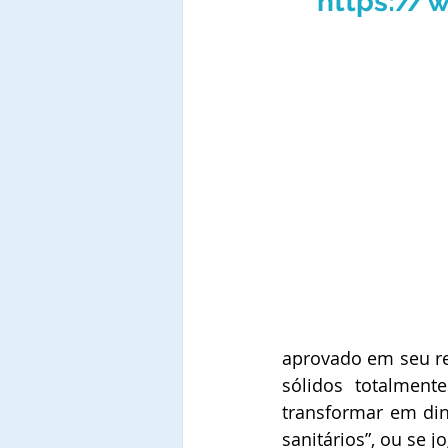
https://w
aprovado em seu re
sólidos totalmen
transformar em dinh
sanitários”, ou se j