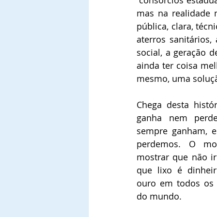
“consórcios estadua
mas na realidade 
pública, clara, técn
aterros sanitários
social, a geração 
ainda ter coisa m
mesmo, uma solução
Chega desta histó
ganha nem perde”,
sempre ganham, e
perdemos. O mo
mostrar que não ir
que lixo é dinhei
ouro em todos os p
do mundo.