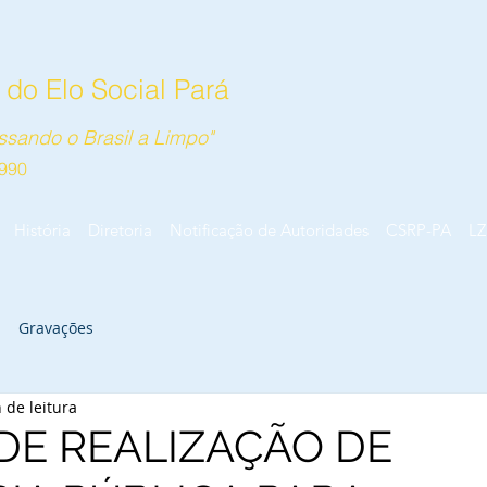
do Elo Social Pará
sando o Brasil a Limpo"
990
História
Diretoria
Notificação de Autoridades
CSRP-PA
LZ
Gravações
 de leitura
DE REALIZAÇÃO DE