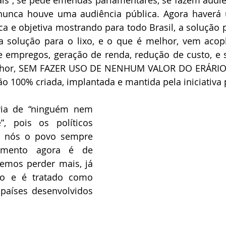
is”, se pede emendas parlamentares, se fazem audiên
nunca houve uma audiência pública. Agora haverá 
ica e objetiva mostrando para todo Brasil, a solução p
, a solução para o lixo, e o que é melhor, vem acop
de empregos, geração de renda, redução de custo, e 
elhor, SEM FAZER USO DE NENHUM VALOR DO ERÁRIO 
 100% criada, implantada e mantida pela iniciativa 
ria de “ninguém nem 
 pois os políticos 
 nós o povo sempre 
mento agora é de 
emos perder mais, já 
ro e é tratado como 
aíses desenvolvidos 