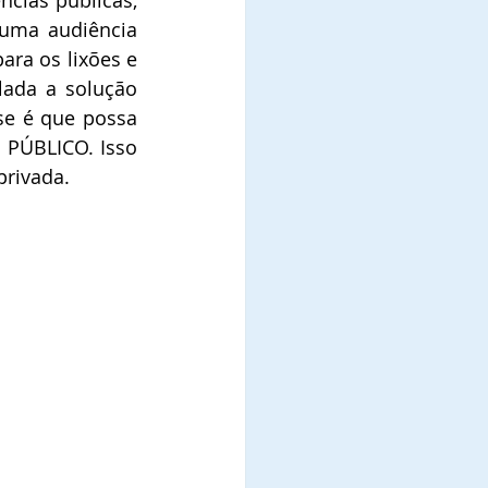
cias públicas, 
uma audiência 
ara os lixões e 
lada a solução 
se é que possa 
PÚBLICO. Isso 
privada.