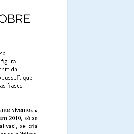
SOBRE
sa 
figura 
ente da 
ousseff, que 
as frases 
ente vivemos a 
em 2010, só se 
ivas”, se cria 