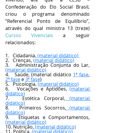
Confederação do Elo Social Brasil, 
criou o programa denominado 
“Referencial Ponto de Equilíbrio”, 
através do qual ministra 13 (treze) 
Cursos Vivenciais
 a seguir 
relacionados:
1.   Cidadania,
 (material didático)
2.   Crenças, 
(material didático)
3.   Administração Conjunta do Lar, 
(material didático)
4.   Saúde, (material didático 
1ª fase
, 
2ª fase
 e 
3ª fase
) 
5.   Psicologia, 
(material didático)
6.   Vocações e Aptidões, 
(material 
didático)
7.   Estética Corporal,
 (material 
didático)
8.   Primeiros Socorros,
 (material 
didático)
9.   Etiquetas e Comportamentos, 
(material didático)
10. Nutrição,
 (material didático)
11. Política, 
(material didático)