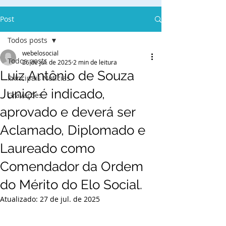
Post
Todos posts
webelosocial
Todos posts
26 de jul. de 2025
2 min de leitura
Luiz Antônio de Souza
Principais Notícias
Junior é indicado,
Gravações
aprovado e deverá ser
Aclamado, Diplomado e
Laureado como
Comendador da Ordem
do Mérito do Elo Social.
Atualizado:
27 de jul. de 2025