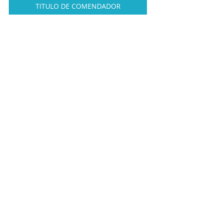
TITULO DE COMENDADOR
CERIMONIAL - EVENTO DE ACLAMAÇÃO
PROJETO EMBAIXADORA DO ELO SOCIAL
https://youtu.be/GYLoaxrksN8?
si=MLf92rCHI9UIYFnp
RELAÇÃO DE PROJETOS - ELO 
SOCIAL  