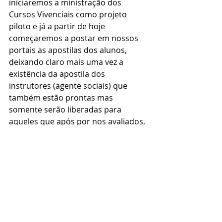
iniciaremos a ministração dos 
Cursos Vivenciais como projeto 
piloto e já a partir de hoje 
começaremos a postar em nossos 
portais as apostilas dos alunos, 
deixando claro mais uma vez a 
existência da apostila dos 
instrutores (agente sociais) que 
também estão prontas mas 
somente serão liberadas para 
aqueles que após por nos avaliados, 
reunirem condições de ministrar tais 
matérias.
Minha eterna gratidão a todos 
envolvidos
Pedagoga Adriane Giovannoni Souza
Coordenadora Nacional de Cursos 