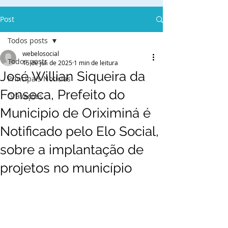
Post
Todos posts
webelosocial
Todos posts
15 de jul. de 2025
1 min de leitura
José Willian Siqueira da
Principais Notícias
Fonseca, Prefeito do
Gravações
Municipio de Oriximiná é
Notificado pelo Elo Social,
sobre a implantação de
projetos no município