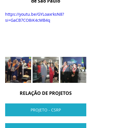
de São Paulo
https://youtu.be/GYLoaxrksN8?
si=GaCB7CO8iK4cMB4q
RELAÇÃO DE PROJETOS
PROJETO - CSRP