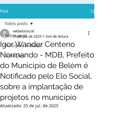
Post
Todos posts
webelosocial
Todos posts
15 de jul. de 2025
1 min de leitura
Igor Wander Centeno
Principais Notícias
Normando - MDB, Prefeito
Gravações
do Municipio de Belém é
Notificado pelo Elo Social,
sobre a implantação de
projetos no município
Atualizado:
25 de jul. de 2025