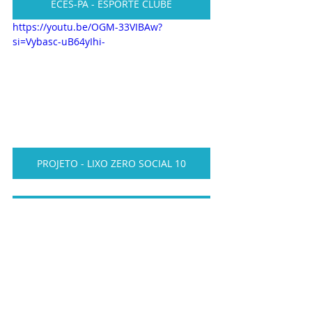
ECES-PA - ESPORTE CLUBE
https://youtu.be/OGM-33VIBAw?
si=Vybasc-uB64yIhi-
PROJETO - LIXO ZERO SOCIAL 10
PROJETO - SOCIAL DO CIDADÃO
PROJETO DE CURSOS VIVENCIAIS
PROJETO SOCIAL CARCERÁRIA