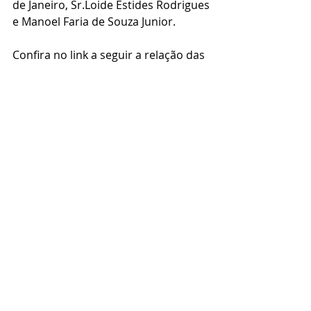
de Janeiro, Sr.Loide Estides Rodrigues 
e Manoel Faria de Souza Junior.
Confira no link a seguir a relação das 
construtoras pré-aprovadas:
https://www.grupoiner.com.br/regist
ro-de-construtoras
Fonte: www.grupoiner.com.br 
https://www.elosocialafrica.org/cama
roes
https://www.elosocialafrica.org/queni
a
https://www.elosocialafrica.org/cong
o