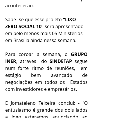
acontecerão. 
Sabe--se que esse projeto 
“LIXO 
ZERO SOCIAL 10”
 será apresentado 
em pelo menos mais 05 Ministérios 
em Brasília ainda nessa semana. 
Para coroar a semana, o 
GRUPO 
INER
, através  do 
SINDETAP
 segue 
num forte ritmo de reuniões,  em 
estágio bem avançado de 
negociações em todos os  Estados 
com investidores e empresários. 
E Jomateleno Teixeira conclui: - "O 
entusiasmo é grande dos dois lados 
e logo estaremos anunciando ao 
Brasil a realização plena desse 