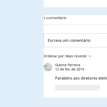
1 comentário
Escreva um comentário
Autoridades municipais do
Ordenar por:
Mais recente
Estado do Pará, que já
confirmaram a presença
Gianne Ferreira
12 de fev. de 2019
nas solenidades de outorga
de Títulos de
Parabéns aos diretores elei
Comendadores e
Embaixadoras da Ordem do
Curtir
Responder
Mérito do Elo Social e jantar
solene.