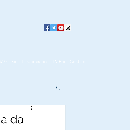
S10
Social
Comissões
TV Elo
Contato
ia da