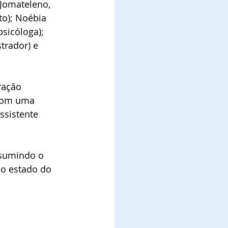
 Jomateleno, 
to); Noébia 
sicóloga); 
trador) e 
ração 
 com uma 
ssistente 
ssumindo o 
 o estado do 