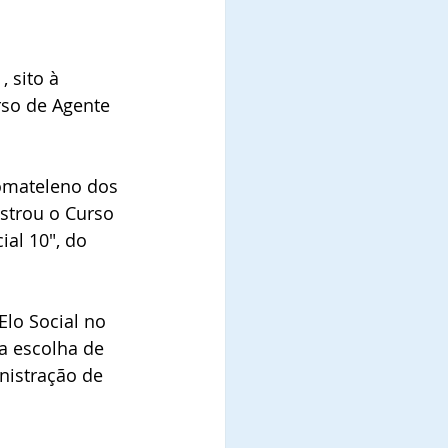
 sito à 
rso de Agente 
omateleno dos 
istrou o Curso 
al 10", do 
Elo Social no 
a escolha de  
inistração de 