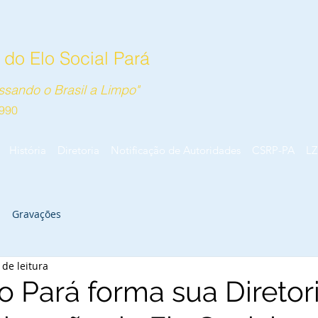
do Elo Social Pará
sando o Brasil a Limpo"
990
História
Diretoria
Notificação de Autoridades
CSRP-PA
LZ
Gravações
 de leitura
o Pará forma sua Diretor