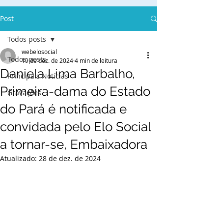
Post
Todos posts
webelosocial
Todos posts
19 de dez. de 2024
4 min de leitura
Daniela Lima Barbalho,
Principais Notícias
Primeira-dama do Estado
Gravações
do Pará é notificada e
convidada pelo Elo Social
a tornar-se, Embaixadora
Atualizado:
28 de dez. de 2024