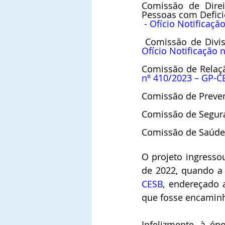
Comissão de Direi
Pessoas com Deficiê
 - 
Ofício Notificaçã
Ofício Notificação 
Comissão de Relação
nº 410/2023 – GP-C
Comissão de Preven
Comissão de Segura
Comissão de Saúde 
O projeto ingresso
de 2022, quando a i
CESB
, endereçado 
que fosse encaminh
Infelizmente, à ép