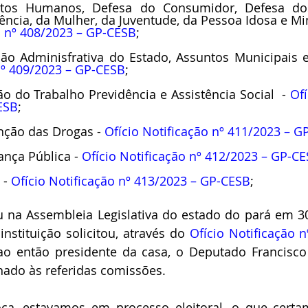
tos Humanos, Defesa do Consumidor, Defesa dos 
ncia, da Mulher, da Juventude, da Pessoa Idosa e Mi
o nº 408/2023 – GP-CESB
;
nº 409/2023 – GP-CESB
;
 do Trabalho Previdência e Assistência Social  - 
Ofí
ESB
;
ção das Drogas - 
Ofício Notificação nº 411/2023 – G
nça Pública - 
Ofício Notificação nº 412/2023 – GP-C
- 
Ofício Notificação nº 413/2023 – GP-CESB
;
u na Assembleia Legislativa do estado do pará em 3
nstituição solicitou, através do 
Ofício Notificação 
ao então presidente da casa, o Deputado Francisco 
ado às referidas comissões.
oca, estavamos em processo eleitoral, o que certam