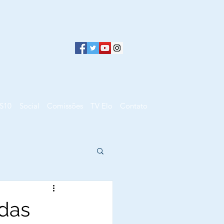
S10
Social
Comissões
TV Elo
Contato
adas