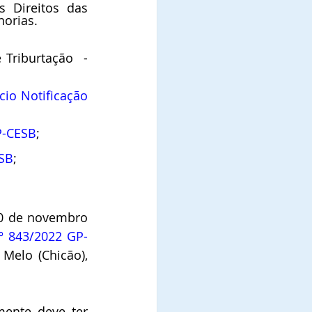
Direitos das 
norias.
 Comissão de Divisão Adminisfrativa do Estado, Assuntos Municipais e Triburtação  - 
cio Notificação 
P-CESB
;
ESB
;
0 de novembro 
nº 843/2022 GP-
Melo (Chicão), 
ente deve ter 