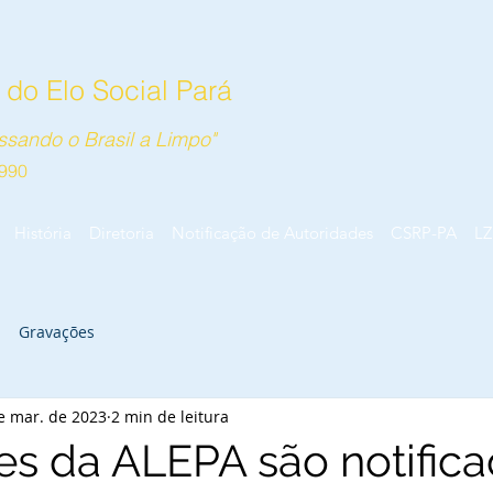
do Elo Social Pará
sando o Brasil a Limpo"
990
História
Diretoria
Notificação de Autoridades
CSRP-PA
LZ
Gravações
e mar. de 2023
2 min de leitura
s da ALEPA são notific