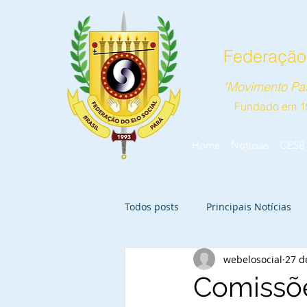
Federação 
"Movimento Pas
Fundado em 1
Home
Notícias
CESB
Todos posts
Principais Notícias
webelosocial
27 d
Comissõe