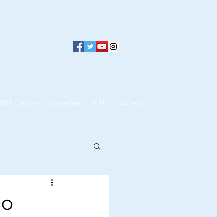
S10
Social
Comissões
TV Elo
Contato
do