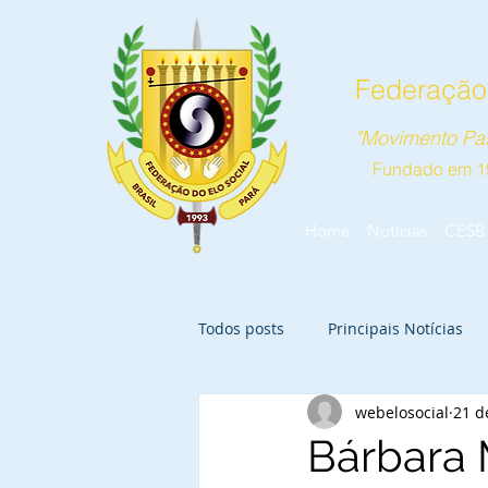
Federação 
"Movimento Pas
Fundado em 1
Home
Notícias
CESB
Todos posts
Principais Notícias
webelosocial
21 d
Bárbara 