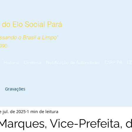
do Elo Social Pará
sando o Brasil a Limpo"
990
História
Diretoria
Notificação de Autoridades
CSRP-PA
LZ
Gravações
e jul. de 2025
1 min de leitura
Marques, Vice-Prefeita, 