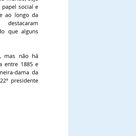
papel social e 
 e ao longo da 
destacaram 
do que alguns 
, mas não há 
 entre 1885 e 
meira-dama da 
2º presidente 