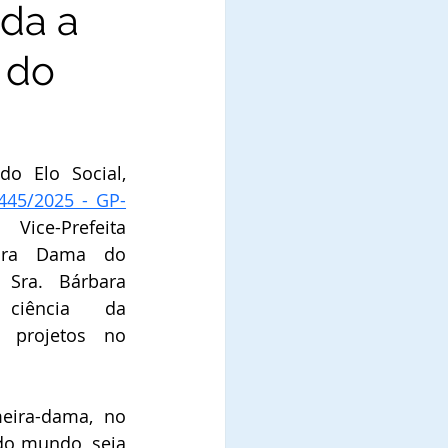
da a
 do
o Elo Social, 
 445/2025 - GP-
ce-Prefeita 
ira Dama do 
, Sra. 
Bárbara 
 ciência da 
 projetos no 
eira-dama, no 
do mundo, seja 