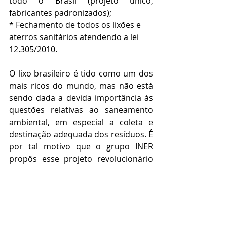
todo o Brasil (projeto único, 
fabricantes padronizados); 
* Fechamento de todos os lixões e 
aterros sanitários atendendo a lei 
12.305/2010.
O lixo brasileiro é tido como um dos 
mais ricos do mundo, mas não está 
sendo dada a devida importância às 
questões relativas ao saneamento 
ambiental, em especial a coleta e 
destinação adequada dos resíduos. É 
por tal motivo que o grupo INER 
propôs esse projeto revolucionário 
que mudará o futuro do Brasil.
https://youtu.be/TrxL-0wz2gY