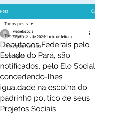
Post
Todos posts
webelosocial
Todos posts
12 de mar. de 2024
1 min de leitura
Deputados Federais pelo
Principais Notícias
Estado do Pará, são
Gravações
notificados, pelo Elo Social
concedendo-lhes
igualdade na escolha do
padrinh0 politico de seus
Projetos Sociais