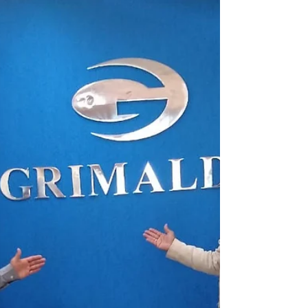
EM TODO TERRITÓRIO
NACIONAL
O Deputado Federal Bibo Nunes, foi
sorteado a ser relator pela CLP –
Comissão de Legislação Participativa – da
Câmara dos Deputados...