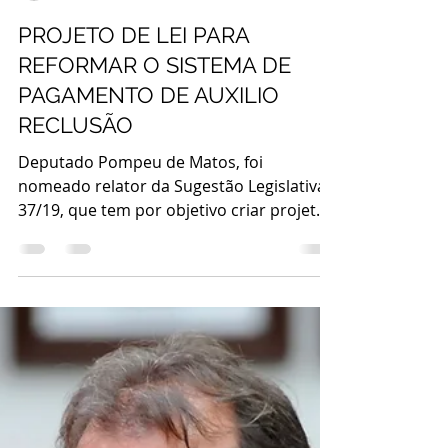
webelosocialpa
22 de set. de 2019
2 min de leitura
PROJETO DE LEI PARA
REFORMAR O SISTEMA DE
PAGAMENTO DE AUXILIO
RECLUSÃO
Deputado Pompeu de Matos, foi
nomeado relator da Sugestão Legislativa
37/19, que tem por objetivo criar projeto
de lei para reformar o...