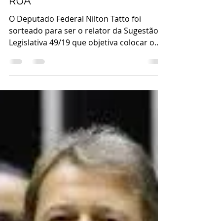
webelosocialpa
22 de set. de 2019
1 min de leitura
CADASTROS OBRIGATÓRIOS,
PELA SECRETARIA DA
CULTURA, DE ARTISTAS DE
RUA
O Deputado Federal Nilton Tatto foi
sorteado para ser o relator da Sugestão
Legislativa 49/19 que objetiva colocar o
Brasil...