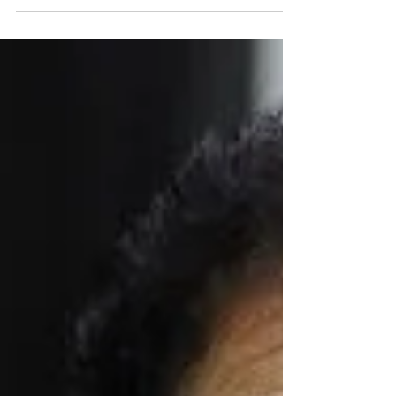
sorteado como relator de nosso projeto
denominado Assistente de Procuradoria,
através do qual, se...